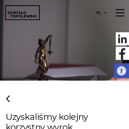
PL
Otwórz 
Uzyskaliśmy kolejny
korzystny wyrok