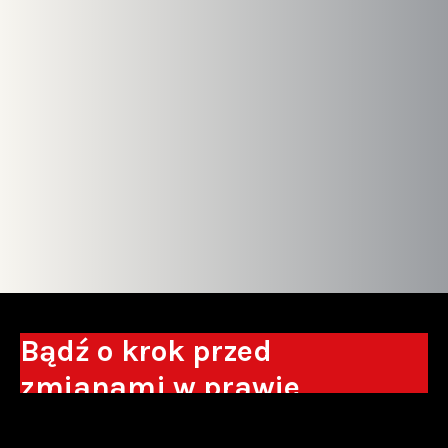
Bądź o krok przed
zmianami w prawie
Otrzymuj eksperckie analizy, komentarze