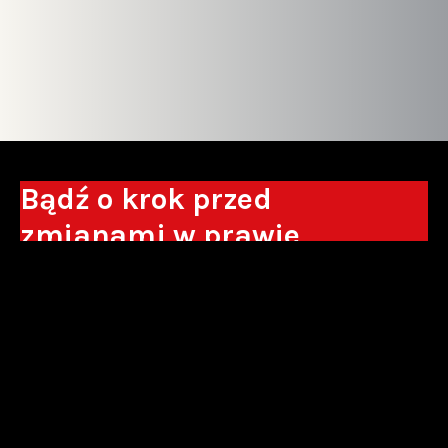
Bądź o krok przed
zmianami w prawie
Otrzymuj eksperckie analizy, komentarze
do nowych regulacji oraz wskazówki, które
pomogą Ci podejmować decyzje biznesowe.
Zapisz się*
*Zapisując się wyrażam zgodę na przetwarzanie moich danych
osobowych w postaci podawanego adresu e-mail przez Sowisło
Topolewski Kancelaria Adwokatów i Radców Prawnych S.K.A. w celu
otrzymywania informacji handlowych drogą elektroniczną oraz na
otrzymywanie drogą elektroniczną informacji handlowych o produktach i