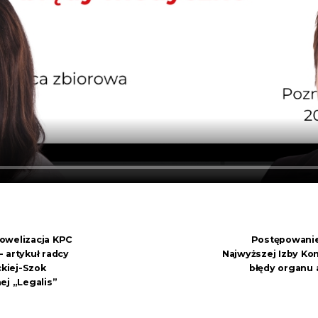
owelizacja KPC
Postępowanie
 artykuł radcy
Najwyższej Izby Kon
kiej-Szok
błędy organu 
ej „Legalis”