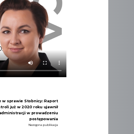
 w sprawie Stobnicy: Raport
troli już w 2020 roku ujawnił
administracji w prowadzeniu
postępowania
Następna publikacja