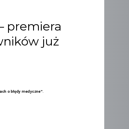
– premiera
wników już
ach o błędy medyczne”
.