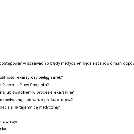
ostępowań w sprawach o błędy medyczne” będzie stanowić m. in. odpowi
alności lekarzy, czy pielęgniarek?
i Rzecznik Praw Pacjenta?
ną lub świadkiem w procesie lekarskim?
ę medyczną sądowi lub prokuratorowi?
ołać się na tajemnicę medyczną?
prawnicy:
wska