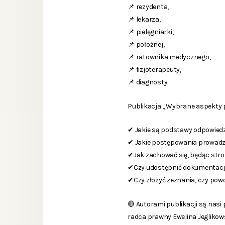
📌 rezydenta,
📌 lekarza,
📌 pielęgniarki,
📌 położnej,
📌 ratownika medycznego,
📌 fizjoterapeuty,
📌 diagnosty.
Publikacja „Wybrane aspekty p
✔ Jakie są podstawy odpowiedzi
✔ Jakie postępowania prowadz
✔Jak zachować się, będąc stro
✔Czy udostępnić dokumentacj
✔Czy złożyć zeznania, czy pow
🔴 Autorami publikacji są nasi 
radca prawny Ewelina Jegliko