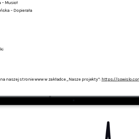
 – Musioł
ńska – Dopierała
ki
na naszej stronie www w zakładce „Nasze projekty”:
https://sowislo.co