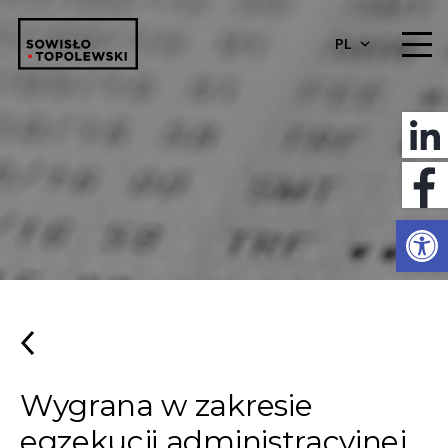
PL
Otwórz 
Wygrana w zakresie
egzekucji administracyjnej