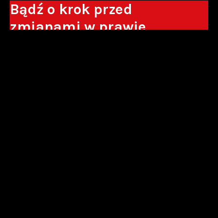
Bądź o krok przed
zmianami w prawie
Otrzymuj eksperckie analizy, komentarze
do nowych regulacji oraz wskazówki, które
pomogą Ci podejmować decyzje biznesowe.
Zapisz się*
*Zapisując się wyrażam zgodę na przetwarzanie moich danych
osobowych w postaci podawanego adresu e-mail przez Sowisło
Topolewski Kancelaria Adwokatów i Radców Prawnych S.K.A. w celu
otrzymywania informacji handlowych drogą elektroniczną oraz na
otrzymywanie drogą elektroniczną informacji handlowych o produktach i
usługach oferowanych przez Sowisło Topolewski Kancelaria Adwokatów i
Radców Prawnych S.K.A.
polityka prywatności
newsletter
alianse
strefa akcjonariusza