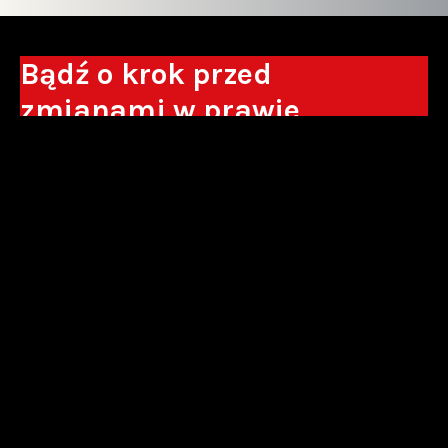
Bądź o krok przed
zmianami w prawie
Otrzymuj eksperckie analizy, komentarze
do nowych regulacji oraz wskazówki, które
pomogą Ci podejmować decyzje biznesowe.
Zapisz się*
*Zapisując się wyrażam zgodę na przetwarzanie moich danych
osobowych w postaci podawanego adresu e-mail przez Sowisło
Topolewski Kancelaria Adwokatów i Radców Prawnych S.K.A. w celu
otrzymywania informacji handlowych drogą elektroniczną oraz na
otrzymywanie drogą elektroniczną informacji handlowych o produktach i
usługach oferowanych przez Sowisło Topolewski Kancelaria Adwokatów i
Radców Prawnych S.K.A.
polityka prywatności
newsletter