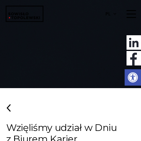
PL
Otwórz 
Wzięliśmy udział w Dniu
z Biurem Karier