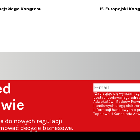
pejskiego Kongresu
15. Europejski Ko
zed
*Zapisując się wyrażam z
postaci podawanego adresu
awie
Adwokatów i Radców Prawny
handlowych drogą elektron
informacji handlowych o p
Topolewski Kancelaria Adw
ze do nowych regulacji
mować decyzje biznesowe.