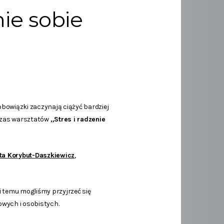
nie sobie
owiązki zaczynają ciążyć bardziej
czas warsztatów
„Stres i radzenie
eta Korybut-Daszkiewicz
,
i temu mogliśmy przyjrzeć się
owych i osobistych.