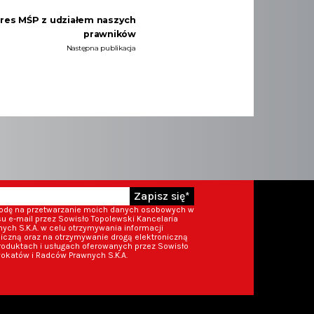
ngres MŚP z udziałem naszych
prawników
Następna publikacja
Zapisz się*
godę na przetwarzanie moich danych osobowych w
 e-mail przez Sowisło Topolewski Kancelaria
ch S.K.A. w celu otrzymywania informacji
iczną oraz na otrzymywanie drogą elektroniczną
roduktach i usługach oferowanych przez Sowisło
okatów i Radców Prawnych S.K.A.