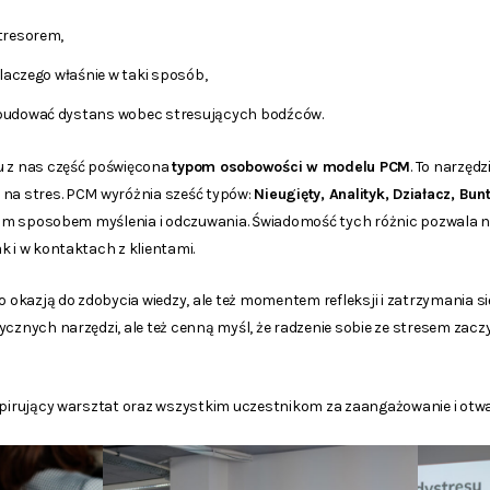
tresorem,
dlaczego właśnie w taki sposób,
budować dystans wobec stresujących bodźców.
u z nas część poświęcona
typom osobowości w modelu PCM
. To narzędz
 na stres. PCM wyróżnia sześć typów:
Nieugięty, Analityk, Działacz, Bu
woim sposobem myślenia i odczuwania. Świadomość tych różnic pozwala nam
k i w kontaktach z klientami.
ko okazją do zdobycia wiedzy, ale też momentem refleksji i zatrzymania 
ycznych narzędzi, ale też cenną myśl, że radzenie sobie ze stresem zacz
nspirujący warsztat oraz wszystkim uczestnikom za zaangażowanie i otwa