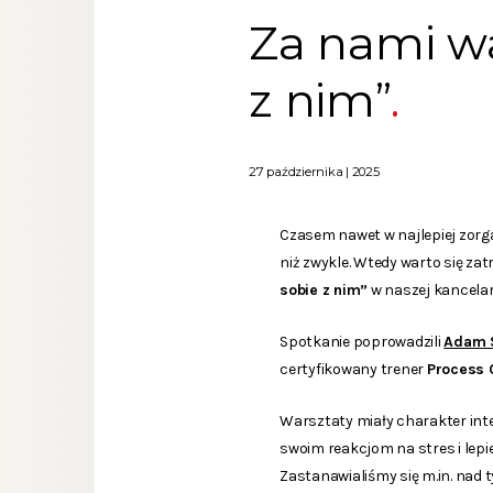
Za nami wa
z nim”
27 października | 2025
Czasem nawet w najlepiej zorg
niż zwykle. Wtedy warto się za
sobie z nim”
w naszej kancelari
Spotkanie poprowadzili
Adam 
certyfikowany trener
Process 
Warsztaty miały charakter inte
swoim reakcjom na stres i lepi
Zastanawialiśmy się m.in. nad 