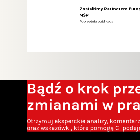
Zostaliśmy Partnerem Euro
MŚP
Poprzednia publikacja
Bądź o krok pr
zmianami w pr
Otrzymuj eksperckie analizy, komentar
oraz wskazówki, które pomogą Ci podej