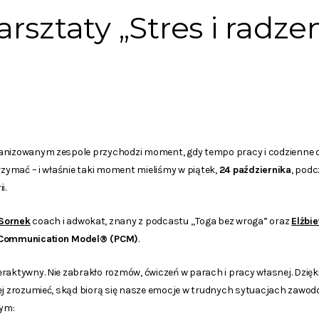
rsztaty „Stres i radze
anizowanym zespole przychodzi moment, gdy tempo pracy i codzienne ob
trzymać – i właśnie taki moment mieliśmy w piątek,
24 października
, pod
i.
Sornek
coach i adwokat, znany z podcastu
„Toga bez wroga”
oraz
Elżbi
Communication Model® (PCM)
.
raktywny. Nie zabrakło rozmów, ćwiczeń w parach i pracy własnej. Dzięk
ej zrozumieć, skąd biorą się nasze emocje w trudnych sytuacjach zawod
tym: