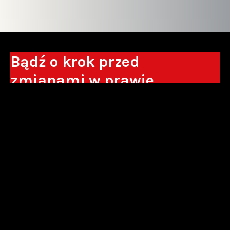
Bądź o krok przed
zmianami w prawie
Otrzymuj eksperckie analizy, komentarze
do nowych regulacji oraz wskazówki, które
pomogą Ci podejmować decyzje biznesowe.
Zapisz się*
*Zapisując się wyrażam zgodę na przetwarzanie moich danych
osobowych w postaci podawanego adresu e-mail przez Sowisło
Topolewski Kancelaria Adwokatów i Radców Prawnych S.K.A. w celu
otrzymywania informacji handlowych drogą elektroniczną oraz na
otrzymywanie drogą elektroniczną informacji handlowych o produktach i
usługach oferowanych przez Sowisło Topolewski Kancelaria Adwokatów i
Radców Prawnych S.K.A.
polityka prywatności