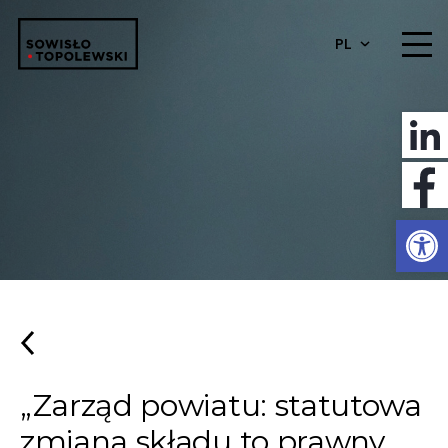
PL
Otwórz 
„Zarząd powiatu: statutowa
zmiana składu to prawny