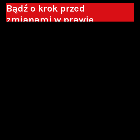
Bądź o krok przed
zmianami w prawie
Otrzymuj eksperckie analizy, komentarze
do nowych regulacji oraz wskazówki, które
pomogą Ci podejmować decyzje biznesowe.
Zapisz się*
*Zapisując się wyrażam zgodę na przetwarzanie moich danych
osobowych w postaci podawanego adresu e-mail przez Sowisło
Topolewski Kancelaria Adwokatów i Radców Prawnych S.K.A. w celu
otrzymywania informacji handlowych drogą elektroniczną oraz na
otrzymywanie drogą elektroniczną informacji handlowych o produktach i
usługach oferowanych przez Sowisło Topolewski Kancelaria Adwokatów i
Radców Prawnych S.K.A.
polityka prywatności
newsletter
alianse
strefa akcjonariusza