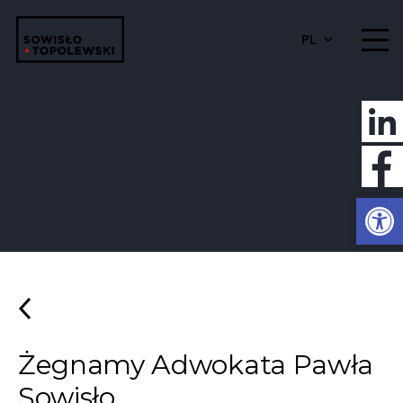
PL
Otwórz 
Żegnamy Adwokata Pawła
Sowisło