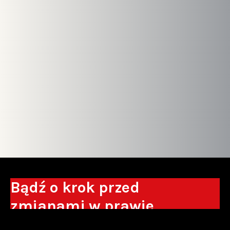
Bądź o krok przed
zmianami w prawie
Otrzymuj eksperckie analizy, komentarze