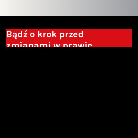
Bądź o krok przed
zmianami w prawie
Otrzymuj eksperckie analizy, komentarze
do nowych regulacji oraz wskazówki, które
pomogą Ci podejmować decyzje biznesowe.
Zapisz się*
*Zapisując się wyrażam zgodę na przetwarzanie moich danych
osobowych w postaci podawanego adresu e-mail przez Sowisło
Topolewski Kancelaria Adwokatów i Radców Prawnych S.K.A. w celu
otrzymywania informacji handlowych drogą elektroniczną oraz na
otrzymywanie drogą elektroniczną informacji handlowych o produktach i
usługach oferowanych przez Sowisło Topolewski Kancelaria Adwokatów i
Radców Prawnych S.K.A.
polityka prywatności