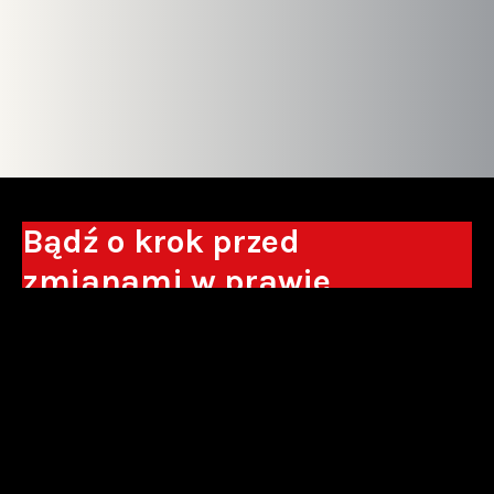
Bądź o krok przed
zmianami w prawie
Otrzymuj eksperckie analizy, komentarze
do nowych regulacji oraz wskazówki, które
pomogą Ci podejmować decyzje biznesowe.
Zapisz się*
*Zapisując się wyrażam zgodę na przetwarzanie moich danych
osobowych w postaci podawanego adresu e-mail przez Sowisło
Topolewski Kancelaria Adwokatów i Radców Prawnych S.K.A. w celu