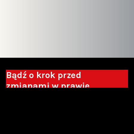
Bądź o krok przed
zmianami w prawie
Otrzymuj eksperckie analizy, komentarze
do nowych regulacji oraz wskazówki, które
pomogą Ci podejmować decyzje biznesowe.
Zapisz się*
*Zapisując się wyrażam zgodę na przetwarzanie moich danych