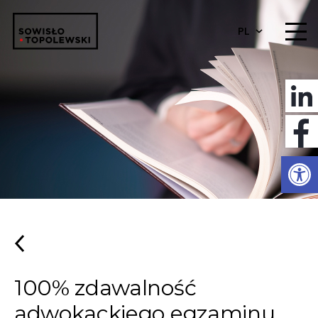
PL
Otwórz 
100% zdawalność
adwokackiego egzaminu