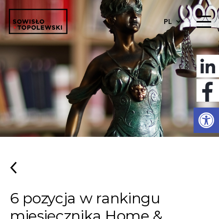
PL
Otwórz 
6 pozycja w rankingu
miesięcznika Home &