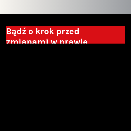
Bądź o krok przed
zmianami w prawie
Otrzymuj eksperckie analizy, komentarze
do nowych regulacji oraz wskazówki, które
pomogą Ci podejmować decyzje biznesowe.
Zapisz się*
*Zapisując się wyrażam zgodę na przetwarzanie moich danych
osobowych w postaci podawanego adresu e-mail przez Sowisło
Topolewski Kancelaria Adwokatów i Radców Prawnych S.K.A. w celu
otrzymywania informacji handlowych drogą elektroniczną oraz na
otrzymywanie drogą elektroniczną informacji handlowych o produktach i
usługach oferowanych przez Sowisło Topolewski Kancelaria Adwokatów i
Radców Prawnych S.K.A.
polityka prywatności