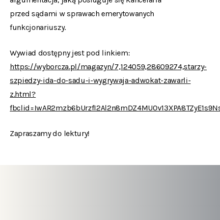
przed sądami w sprawach emerytowanych
funkcjonariuszy.
Wywiad dostępny jest pod linkiem:
https://wyborcza.pl/magazyn/7,124059,28609274,starzy-
szpiedzy-ida-do-sadu-i-wygrywaja-adwokat-zawarli-
z.html?
fbclid=IwAR2mzb6bUrzfI2Al2n8mDZ4MUOv13XPA8TZyE1s9
Zapraszamy do lektury!