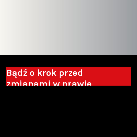
Bądź o krok przed
zmianami w prawie
Otrzymuj eksperckie analizy, komentarze
do nowych regulacji oraz wskazówki, które
pomogą Ci podejmować decyzje biznesowe.
Zapisz się*
*Zapisując się wyrażam zgodę na przetwarzanie moich danych
osobowych w postaci podawanego adresu e-mail przez Sowisło