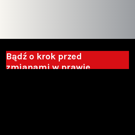
Bądź o krok przed
zmianami w prawie
Otrzymuj eksperckie analizy, komentarze
do nowych regulacji oraz wskazówki, które
pomogą Ci podejmować decyzje biznesowe.
Zapisz się*
*Zapisując się wyrażam zgodę na przetwarzanie moich danych
osobowych w postaci podawanego adresu e-mail przez Sowisło
Topolewski Kancelaria Adwokatów i Radców Prawnych S.K.A. w celu
otrzymywania informacji handlowych drogą elektroniczną oraz na
otrzymywanie drogą elektroniczną informacji handlowych o produktach i
usługach oferowanych przez Sowisło Topolewski Kancelaria Adwokatów i