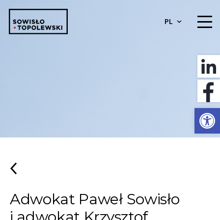
PL
Otwórz 
Adwokat Paweł Sowisło
i adwokat Krzysztof