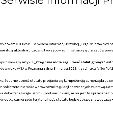
 Serwisie Informacji 
ctwem C.H. Beck – Serwisem Informacji Prawnej „Legalis” prawnicy na
omentują aktualne orzecznictwo sądów administracyjnych i sądów pow
 opublikowany artykuł
„Czego nie może regulować statut gminy?”
aut
o wyroku WSA w Poznaniu z dnia 31 marca 2023 r., sygn. akt: IV SA/Po 1
a, że samoistność statutu przejawia się kompetencją samorządu do sw
Jednak statut nie może wprowadzać regulacji sprzecznych z ustawą. Sa
ia dotyczące swego ustroju, pod warunkiem, że nie jest to sprzeczne z 
ednostkę samorządu terytorialnego statutu będzie sprzeczna z ustawą –