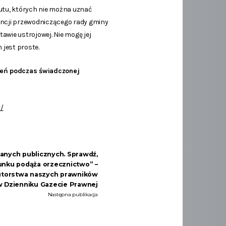
tutu, których nie można uznać
ncji przewodniczącego rady gminy
wie ustrojowej. Nie mogę jej
 jest proste.
zień podczas świadczonej
/
anych publicznych. Sprawdź,
unku podąża orzecznictwo” –
utorstwa naszych prawników
w Dzienniku Gazecie Prawnej
Następna publikacja