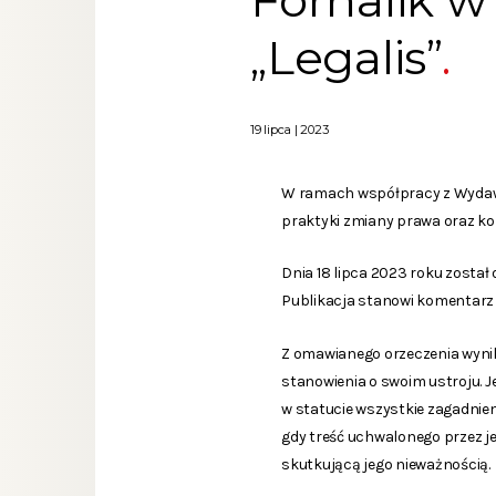
Fornalik w
„Legalis”
19 lipca | 2023
W ramach współpracy z Wydawni
praktyki zmiany prawa oraz k
Dnia 18 lipca 2023 roku został
Publikacja stanowi komentarz d
Z omawianego orzeczenia wynik
stanowienia o swoim ustroju. 
w statucie wszystkie zagadnien
gdy treść uchwalonego przez j
skutkującą jego nieważnością.