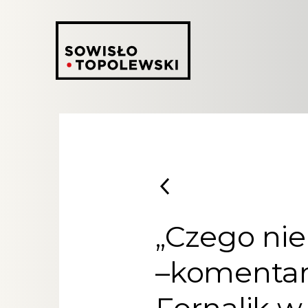
„Czego ni
–komentar