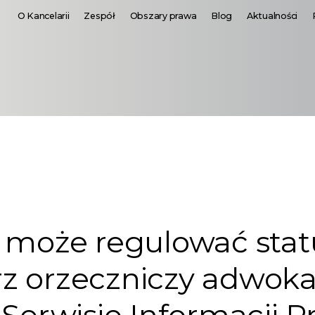
O Kancelarii
Zespół
Obszary prawa
Blog
Aktualności
e może regulować stat
z orzeczniczy adwoka