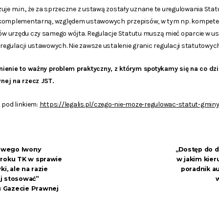
uje m.in., że za sprzeczne z ustawą zostały uznane te uregulowania Sta
 komplementarną, względem ustawowych przepisów, w tym np. kompete
 urzędu czy samego wójta. Regulacje Statutu muszą mieć oparcie w usta
gulacji ustawowych. Nie zawsze ustalenie granic regulacji statutowych
nienie to ważny problem praktyczny, z którym spotykamy się na co d
nej na rzecz JST.
 pod linkiem:
https://legalis.pl/czego-nie-moze-regulowac-statut-gminy
owego Iwony
„Dostęp do d
yroku TK w sprawie
w jakim kier
i, ale na razie
poradnik a
j stosować”
 Gazecie Prawnej