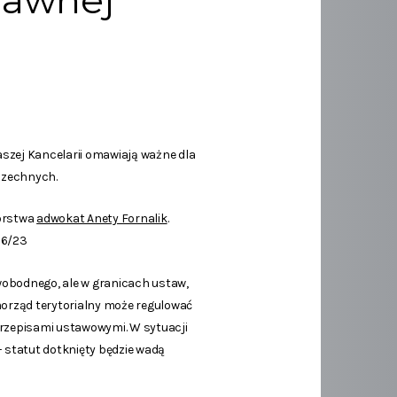
Prawnej
szej Kancelarii omawiają ważne dla
szechnych.
orstwa
adwokat Anety Fornalik
.
26/23
obodnego, ale w granicach ustaw,
morząd terytorialny może regulować
przepisami ustawowymi. W sytuacji
 statut dotknięty będzie wadą