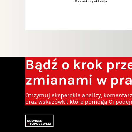
Poprzednia publikacja
Bądź o krok pr
zmianami w pr
Otrzymuj eksperckie analizy, komentar
oraz wskazówki, które pomogą Ci podej