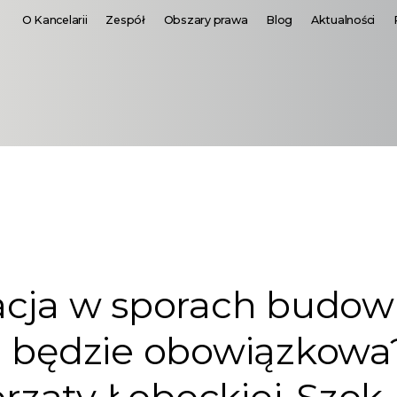
O Kancelarii
Zespół
Obszary prawa
Blog
Aktualności
acja w sporach budow
 będzie obowiązkowa?