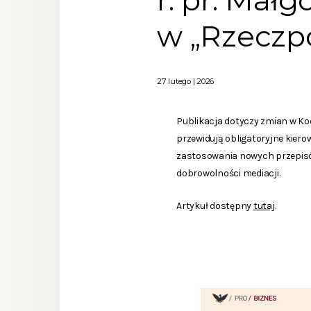
r. pr. Mał
w „Rzeczpo
27 lutego | 2026
Publikacja dotyczy zmian w Kod
przewidują obligatoryjne kier
zastosowania nowych przepisów,
dobrowolności mediacji.
Artykuł dostępny
tutaj
.