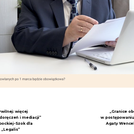
ilnej: więcej
„Granice o
doręczeń i mediacji”
w postępowaniu 
obockiej-Szok dla
Agaty Wencel-
 „Legalis”