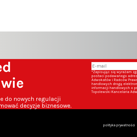
zed
*Zapisując się wyrażam z
postaci podawanego adresu
awie
Adwokatów i Radców Prawny
handlowych drogą elektron
informacji handlowych o p
Topolewski Kancelaria Adw
ze do nowych regulacji
mować decyzje biznesowe.
polityka prywatności