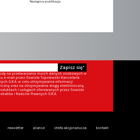
Następna publikacja
Zapisz się*
godę na przetwarzanie moich danych osobowych w
 e-mail przez Sowisło Topolewski Kancelaria
ch S.K.A. w celu otrzymywania informacji
iczną oraz na otrzymywanie drogą elektroniczną
roduktach i usługach oferowanych przez Sowisło
okatów i Radców Prawnych S.K.A.
newsletter
alianse
strefa akcjonariusza
kontakt