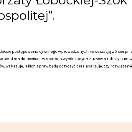
gorzaty Łobockiej-Szok
spolitej”
eksie postępowania cywilnego wprowadzonych nowelizacją z 5 sierpnia 2
owanie stron do mediacji w sporach wynikających z umów o roboty budow
 wskazuje, jakich spraw będą dotyczyć oraz analizuje, czy rozwiązanie