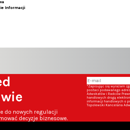
wa
ie Informacji
zed
*Zapisując się wyrażam z
postaci podawanego adresu
awie
Adwokatów i Radców Prawny
handlowych drogą elektron
informacji handlowych o p
Topolewski Kancelaria Adw
ze do nowych regulacji
mować decyzje biznesowe.