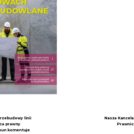
rzebudowy linii
Nasza Kancelar
dca prawny
Prawnic
hun komentuje