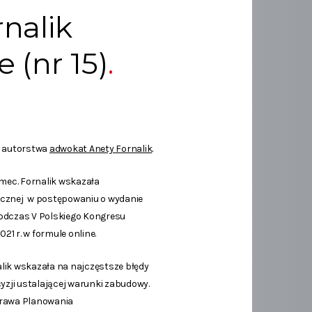
nalik
 (nr 15)
y autorstwa
adwokat Anety Fornalik
.
mec. Fornalik wskazała
licznej w postępowaniu o wydanie
odczas V Polskiego Kongresu
1 r. w formule online.
lik wskazała na najczęstsze błędy
yzji ustalającej warunki zabudowy.
Prawa Planowania