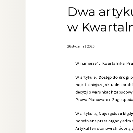
Dwa artyku
w Kwartaln
26 stycznia | 2023
W numerze 15. Kwartalnika: Pr
W artykule
„Dostęp do drogi 
najistotniejsze, aktualne pro
decyzji o warunkach zabudowy.
Prawa Planowania i Zagospodaro
W artykule
„Najczęstsze błędy
popełniane przez organy admin
Artykuł ten stanowi skróconą