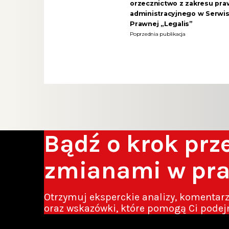
orzecznictwo z zakresu pra
administracyjnego w Serwis
Prawnej „Legalis”
Poprzednia publikacja
Bądź o krok pr
zmianami w pr
Otrzymuj eksperckie analizy, komentar
oraz wskazówki, które pomogą Ci podej