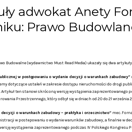
ły adwokat Anety For
iku: Prawo Budowlane
awo Budowalne (wydawnictwo Must Read Media) ukazały się dwa artykuł
publicznej w postępowaniu o wydanie decyzji o warunkach zabudowy”
blemy dotyczące ustaleń w zakresie dostępu nieruchomości do drogi pub
 Artykuł ten stanowi skróconą wersję wystąpienia zaprezentowanego p
wania Przestrzennego, który odbył się w dniach od 20 do 21 września 202
 decyzji o warunkach zabudowy – praktyka i orzecznictwo”
mec. Forna
istracji w postepowaniu o wydanie warunków zabudowy, a finalnie w dec
 wersję wystąpienia zaprezentowanego podczas IV Polskiego Kongresu 