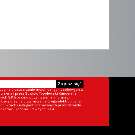
Zapisz się*
godę na przetwarzanie moich danych osobowych w
 e-mail przez Sowisło Topolewski Kancelaria
ch S.K.A. w celu otrzymywania informacji
iczną oraz na otrzymywanie drogą elektroniczną
roduktach i usługach oferowanych przez Sowisło
okatów i Radców Prawnych S.K.A.