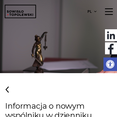
PL
Otwórz 
Informacja o nowym
wspólniku w dzienniku