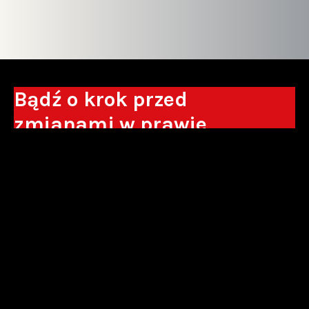
Bądź o krok przed
zmianami w prawie
Otrzymuj eksperckie analizy, komentarze
do nowych regulacji oraz wskazówki, które
pomogą Ci podejmować decyzje biznesowe.
Zapisz się*
*Zapisując się wyrażam zgodę na przetwarzanie moich danych
osobowych w postaci podawanego adresu e-mail przez Sowisło
Topolewski Kancelaria Adwokatów i Radców Prawnych S.K.A. w celu
otrzymywania informacji handlowych drogą elektroniczną oraz na
otrzymywanie drogą elektroniczną informacji handlowych o produktach i
usługach oferowanych przez Sowisło Topolewski Kancelaria Adwokatów i
Radców Prawnych S.K.A.