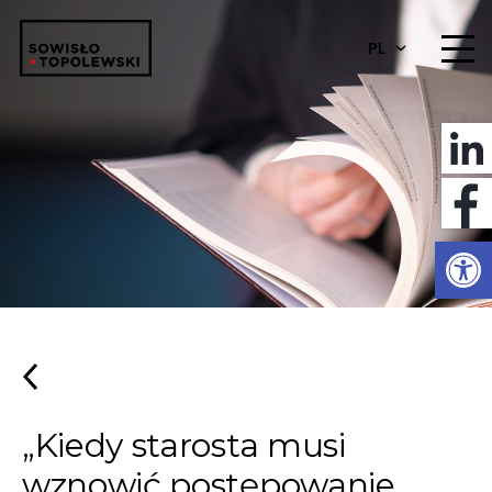
PL
Otwórz 
„Kiedy starosta musi
wznowić postępowanie