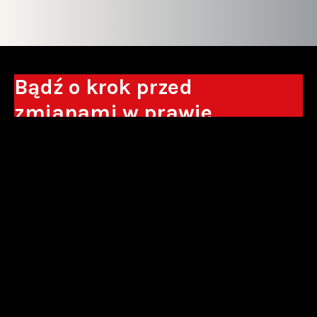
Bądź o krok przed
zmianami w prawie
Otrzymuj eksperckie analizy, komentarze
do nowych regulacji oraz wskazówki, które
pomogą Ci podejmować decyzje biznesowe.
Zapisz się*
*Zapisując się wyrażam zgodę na przetwarzanie moich danych
osobowych w postaci podawanego adresu e-mail przez Sowisło
Topolewski Kancelaria Adwokatów i Radców Prawnych S.K.A. w celu
otrzymywania informacji handlowych drogą elektroniczną oraz na
otrzymywanie drogą elektroniczną informacji handlowych o produktach i
usługach oferowanych przez Sowisło Topolewski Kancelaria Adwokatów i
Radców Prawnych S.K.A.
polityka prywatności