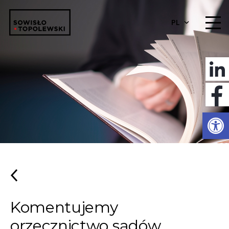
PL
Otwórz 
Komentujemy
orzecznictwo sądów