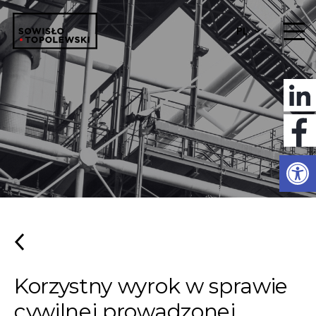
PL
Otwórz 
Korzystny wyrok w sprawie
cywilnej prowadzonej