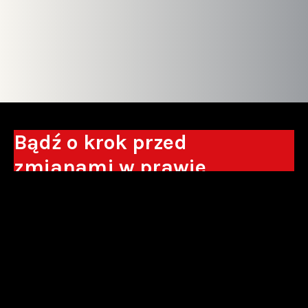
Bądź o krok przed
zmianami w prawie
Otrzymuj eksperckie analizy, komentarze
do nowych regulacji oraz wskazówki, które
pomogą Ci podejmować decyzje biznesowe.
Zapisz się*
*Zapisując się wyrażam zgodę na przetwarzanie moich danych
osobowych w postaci podawanego adresu e-mail przez Sowisło
Topolewski Kancelaria Adwokatów i Radców Prawnych S.K.A. w celu
otrzymywania informacji handlowych drogą elektroniczną oraz na