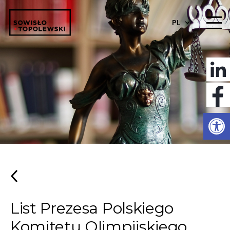
PL
Otwórz 
List Prezesa Polskiego
Komitetu Olimpijskiego