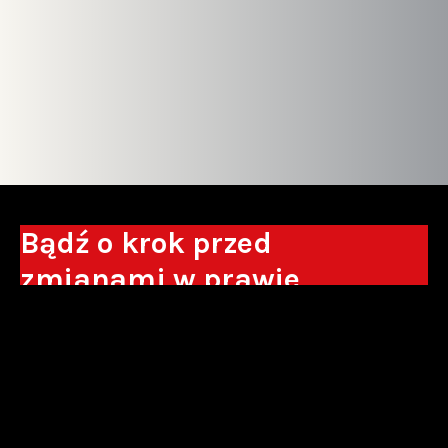
Bądź o krok przed
zmianami w prawie
Otrzymuj eksperckie analizy, komentarze
do nowych regulacji oraz wskazówki, które
pomogą Ci podejmować decyzje biznesowe.
Zapisz się*
*Zapisując się wyrażam zgodę na przetwarzanie moich danych