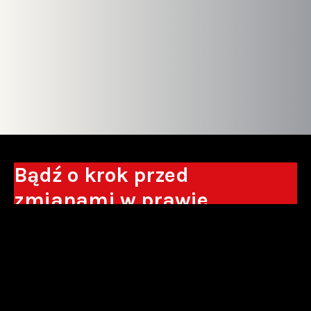
Bądź o krok przed
zmianami w prawie
Otrzymuj eksperckie analizy, komentarze
do nowych regulacji oraz wskazówki, które
pomogą Ci podejmować decyzje biznesowe.
Zapisz się*
*Zapisując się wyrażam zgodę na przetwarzanie moich danych