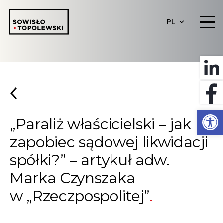
PL
Otwórz 
„Paraliż właścicielski – jak
zapobiec sądowej likwidacji
spółki?” – artykuł adw.
Marka Czynszaka
w „Rzeczpospolitej”