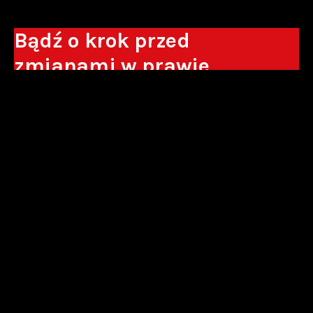
Bądź o krok przed
zmianami w prawie
Otrzymuj eksperckie analizy, komentarze
do nowych regulacji oraz wskazówki, które
pomogą Ci podejmować decyzje biznesowe.
Zapisz się*
*Zapisując się wyrażam zgodę na przetwarzanie moich danych
osobowych w postaci podawanego adresu e-mail przez Sowisło
Topolewski Kancelaria Adwokatów i Radców Prawnych S.K.A. w celu
otrzymywania informacji handlowych drogą elektroniczną oraz na
otrzymywanie drogą elektroniczną informacji handlowych o produktach i
usługach oferowanych przez Sowisło Topolewski Kancelaria Adwokatów i
Radców Prawnych S.K.A.
polityka prywatności
newsletter
alianse