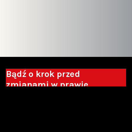
Bądź o krok przed
zmianami w prawie
Otrzymuj eksperckie analizy, komentarze
do nowych regulacji oraz wskazówki, które
pomogą Ci podejmować decyzje biznesowe.
Zapisz się*
*Zapisując się wyrażam zgodę na przetwarzanie moich danych