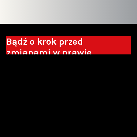
Bądź o krok przed
zmianami w prawie
Otrzymuj eksperckie analizy, komentarze
do nowych regulacji oraz wskazówki, które
pomogą Ci podejmować decyzje biznesowe.
Zapisz się*
*Zapisując się wyrażam zgodę na przetwarzanie moich danych
osobowych w postaci podawanego adresu e-mail przez Sowisło
Topolewski Kancelaria Adwokatów i Radców Prawnych S.K.A. w celu
otrzymywania informacji handlowych drogą elektroniczną oraz na
otrzymywanie drogą elektroniczną informacji handlowych o produktach i
usługach oferowanych przez Sowisło Topolewski Kancelaria Adwokatów i
Radców Prawnych S.K.A.
polityka prywatności