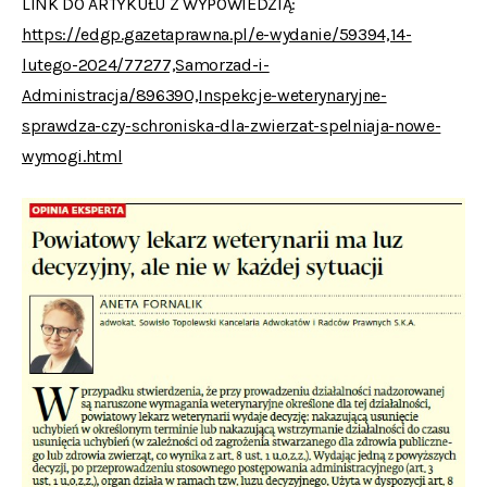
LINK DO ARTYKUŁU Z WYPOWIEDZIĄ:
https://edgp.gazetaprawna.pl/e-wydanie/59394,14-
lutego-2024/77277,Samorzad-i-
Administracja/896390,Inspekcje-weterynaryjne-
sprawdza-czy-schroniska-dla-zwierzat-spelniaja-nowe-
wymogi.html