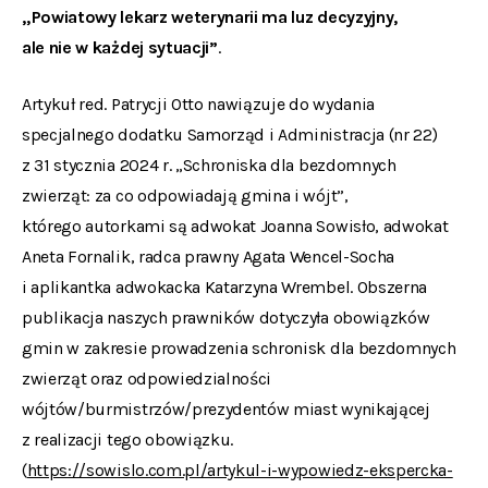
„Powiatowy lekarz weterynarii ma luz decyzyjny,
ale nie w każdej sytuacji”
.
Artykuł red. Patrycji Otto nawiązuje do wydania
specjalnego dodatku Samorząd i Administracja (nr 22)
z 31 stycznia 2024 r. „Schroniska dla bezdomnych
zwierząt: za co odpowiadają gmina i wójt”,
którego autorkami są adwokat Joanna Sowisło, adwokat
Aneta Fornalik, radca prawny Agata Wencel-Socha
i aplikantka adwokacka Katarzyna Wrembel. Obszerna
publikacja naszych prawników dotyczyła obowiązków
gmin w zakresie prowadzenia schronisk dla bezdomnych
zwierząt oraz odpowiedzialności
wójtów/burmistrzów/prezydentów miast wynikającej
z realizacji tego obowiązku.
(
https://sowislo.com.pl/artykul-i-wypowiedz-ekspercka-