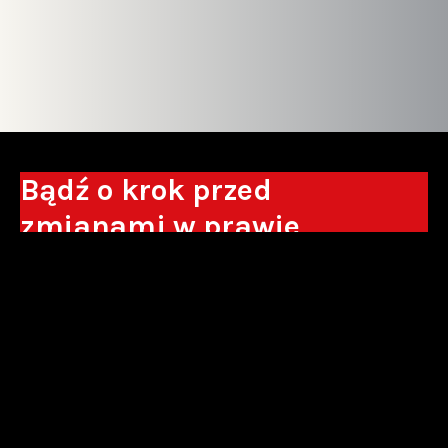
Bądź o krok przed
zmianami w prawie
Otrzymuj eksperckie analizy, komentarze
do nowych regulacji oraz wskazówki, które
pomogą Ci podejmować decyzje biznesowe.
Zapisz się*
*Zapisując się wyrażam zgodę na przetwarzanie moich danych
osobowych w postaci podawanego adresu e-mail przez Sowisło
Topolewski Kancelaria Adwokatów i Radców Prawnych S.K.A. w celu
otrzymywania informacji handlowych drogą elektroniczną oraz na
otrzymywanie drogą elektroniczną informacji handlowych o produktach i