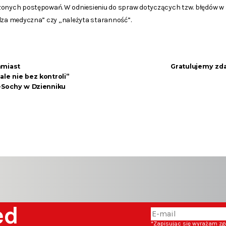
zonych postępowań. W odniesieniu do spraw dotyczących tzw. błędów w 
edza medyczna” czy „należyta staranność”.
hmiast
Gratulujemy zd
ale nie bez kontroli”
l-Sochy w Dzienniku
zed
*Zapisując się wyrażam z