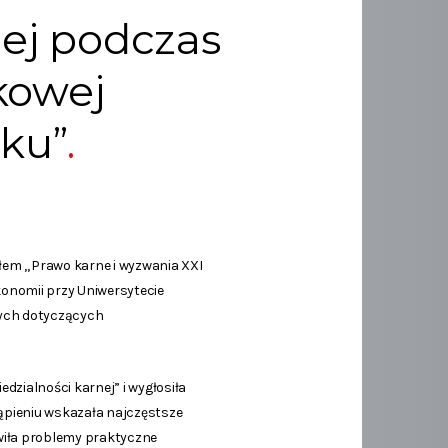
iej podczas
kowej
eku”
łem „Prawo karne i wyzwania XXI
konomii przy Uniwersytecie
nych dotyczących
zialności karnej” i wygłosiła
pieniu wskazała najczęstsze
wiła problemy praktyczne