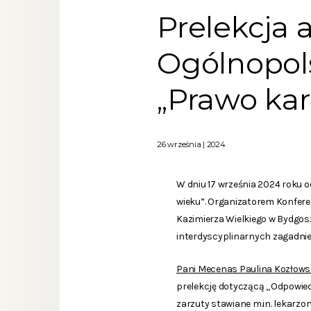
Prelekcja 
Ogólnopols
„Prawo kar
26 września | 2024
W dniu 17 września 2024 roku 
wieku”. Organizatorem Konfere
Kazimierza Wielkiego w Bydgo
interdyscyplinarnych zagadnie
Pani Mecenas Paulina Kozłow
prelekcję dotyczącą „Odpowie
zarzuty stawiane m.in. lekar