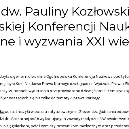
adw. Pauliny Kozłowsk
kiej Konferencji Nau
ne i wyzwania XXI wi
odbyła się w formule online Ogólnopolska Konferencja Naukowa pod tytu
ncji było Koło Naukowe Prawa Karnego działające na Wydziale Prawa i E
szczy. W ramach wydarzenia przeprowadzono dziewięć paneli tematycz
ń, odnoszących się nie tylko do tematyki prawa karnego.
ska
uczestniczyła w panelu zatytułowanym: „Złożone zagadnienia odpowied
dzialności karnej osób wykonujących zawody medyczne”. W swoim wystą
zom, pielęgniarkom, położnym czy ratownikom medycznym oraz przedsta