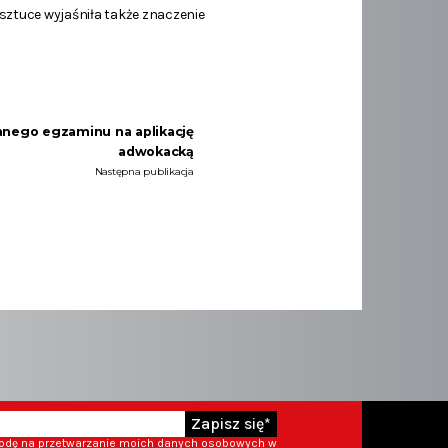
sztuce wyjaśniła także znaczenie
anego egzaminu na aplikację
adwokacką
Następna publikacja
Zapisz się*
godę na przetwarzanie moich danych osobowych w