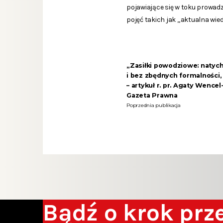
pojawiające się w toku prowad
pojęć takich jak „aktualna wi
„Zasiłki powodziowe: natyc
i bez zbędnych formalności, 
– artykuł r. pr. Agaty Wence
Gazeta Prawna
Poprzednia publikacja
Bądź o krok pr