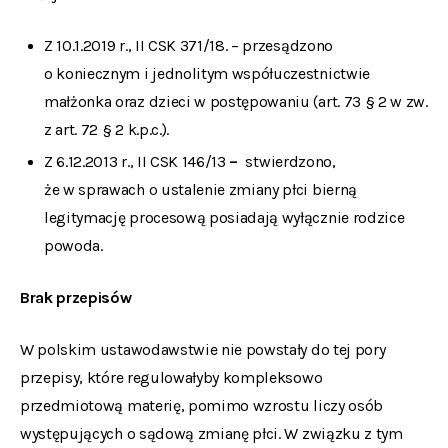
Z 10.1.2019 r., II CSK 371/18. – przesądzono
o koniecznym i jednolitym współuczestnictwie
małżonka oraz dzieci w postępowaniu (art. 73 § 2 w zw.
z art. 72 § 2 k.p.c.).
Z 6.12.2013 r., II CSK 146/13
–
stwierdzono,
że w sprawach o ustalenie zmiany płci bierną
legitymację procesową posiadają wyłącznie rodzice
powoda.
Brak przepisów
W polskim ustawodawstwie nie powstały do tej pory
przepisy, które regulowałyby kompleksowo
przedmiotową materię, pomimo wzrostu liczy osób
występujących o sądową zmianę płci. W związku z tym