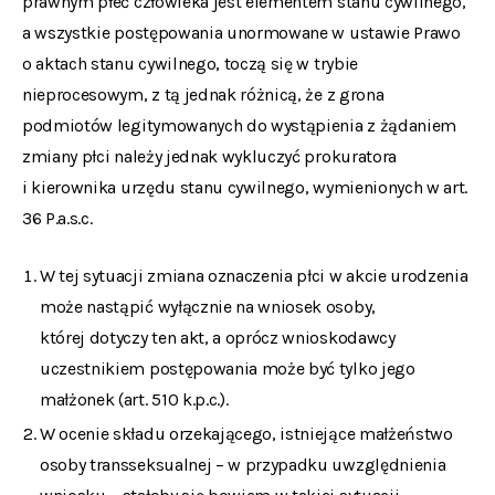
prawnym płeć człowieka jest elementem stanu cywilnego,
a wszystkie postępowania unormowane w ustawie Prawo
o aktach stanu cywilnego, toczą się w trybie
nieprocesowym, z tą jednak różnicą, że z grona
podmiotów legitymowanych do wystąpienia z żądaniem
zmiany płci należy jednak wykluczyć prokuratora
i kierownika urzędu stanu cywilnego, wymienionych w art.
36 P.a.s.c.
W tej sytuacji zmiana oznaczenia płci w akcie urodzenia
może nastąpić wyłącznie na wniosek osoby,
której dotyczy ten akt, a oprócz wnioskodawcy
uczestnikiem postępowania może być tylko jego
małżonek (art. 510 k.p.c.).
W ocenie składu orzekającego, istniejące małżeństwo
osoby transseksualnej – w przypadku uwzględnienia