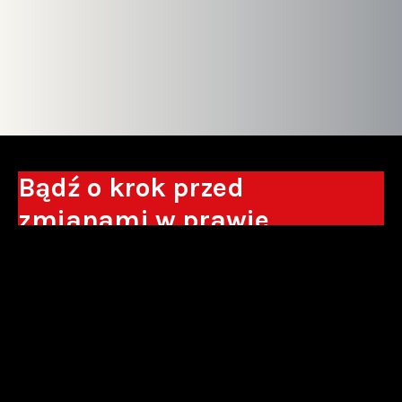
Bądź o krok przed
zmianami w prawie
Otrzymuj eksperckie analizy, komentarze
do nowych regulacji oraz wskazówki, które
pomogą Ci podejmować decyzje biznesowe.
Zapisz się*
*Zapisując się wyrażam zgodę na przetwarzanie moich danych
osobowych w postaci podawanego adresu e-mail przez Sowisło
Topolewski Kancelaria Adwokatów i Radców Prawnych S.K.A. w celu
otrzymywania informacji handlowych drogą elektroniczną oraz na