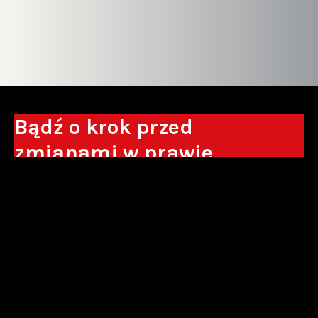
Bądź o krok przed
zmianami w prawie
Otrzymuj eksperckie analizy, komentarze
do nowych regulacji oraz wskazówki, które
pomogą Ci podejmować decyzje biznesowe.
Zapisz się*
*Zapisując się wyrażam zgodę na przetwarzanie moich danych
osobowych w postaci podawanego adresu e-mail przez Sowisło
Topolewski Kancelaria Adwokatów i Radców Prawnych S.K.A. w celu
otrzymywania informacji handlowych drogą elektroniczną oraz na
otrzymywanie drogą elektroniczną informacji handlowych o produktach i
usługach oferowanych przez Sowisło Topolewski Kancelaria Adwokatów i