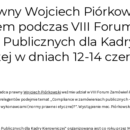
wny Wojciech Piórkow
em podczas VIII Foru
Publicznych dla Kadr
ej w dniach 12-14 cz
 radca prawny
Wojciech Piórkowski
weźmie udział w VIII Forum Zamówień 
 prelegentów podejmie temat „Compliance w zamówieniach publicznych 
wykonawcami (normy prawne i etyczne)?”. Wystąpienie mec. Piórkowski
ublicznych dla Kadry Kierowniczej” organizowana jest co roku przez Mi