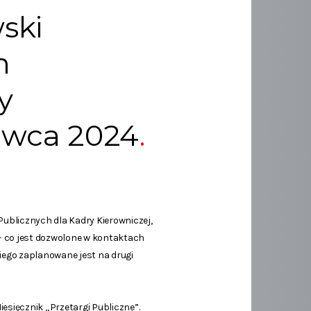
ski
m
y
erwca 2024
Publicznych dla Kadry Kierowniczej,
– co jest dozwolone w kontaktach
ego zaplanowane jest na drugi
esięcznik „Przetargi Publiczne”.