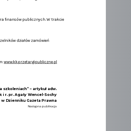
a finansów publicznych. W trakcie
zelników działów zamówień
um:
www.kk.przetargipubliczne.pl
a szkoleniach” – artykuł adw.
k i r. pr. Agaty Wencel-Sochy
w Dzienniku Gazeta Prawna
Następna publikacja