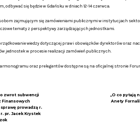
rum, odbywać się będzie w Gdańsku w dniach 12-14 czerwca.
sobom zajmującym się zamówieniami publicznymi w instytucjach sektor
uczowe tematy z perspektywy zarządzających jednostkami.
rządkowanie wiedzy dotyczącej praw i obowiązków dyrektorów oraz nac
ów jednostek w procesie realizacji zamówień publicznych.
j harmonogramu oraz prelegentów dostępne są na oficjalnej stronie For
o zwrot subwencji
„O co pytają n
z Finansowych
Anety Fornali
– sprawę prowadzą r.
. pr. Jacek Krystek
Szok