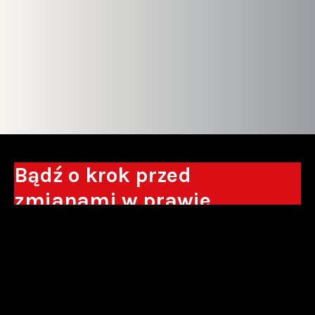
Bądź o krok przed
zmianami w prawie
Otrzymuj eksperckie analizy, komentarze
do nowych regulacji oraz wskazówki, które
pomogą Ci podejmować decyzje biznesowe.
Zapisz się*
*Zapisując się wyrażam zgodę na przetwarzanie moich danych