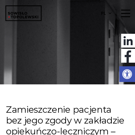
PL
Otwórz 
Zamieszczenie pacjenta
bez jego zgody w zakładzie
opiekuńczo-leczniczym –