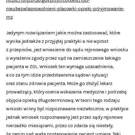
https://bip.brpo.gov.pl/pl/content/rpo-
nieubezwlasnowolnieni-placowki-opieki-przyjmowanie-
mz
Jedynym rozwiązaniem jakie można zastosować, które
wynika jednakże z przyjętej praktyki a nie wprost
z przepisów, jest wniesienie do sądu rejonowego wniosku
o wyrażenie zgody przez sąd na zamieszczenie takiego
pacjenta w ZOL. Wniosek ten wymaga uzasadnienia,
a co za tym idzie przedstawienia sądowi sytuacji
oraz stanu zdrowia pacjenta. Może go złożyć lekarz
prowadzący, który ocenia wskazania medyczne i potrzebę
objęcia opieką długoterminową. W teorii tego rodzaju
wnioski winny być rozpoznawane niezwłocznie, w praktyce
jednak wniosek rozpoznawany jest przez sądy rejonowe
nierzadko miesiącami, przez co zdarza się niestety,
że zanim sąd wyda postanowienie pacjent umiera. Taki