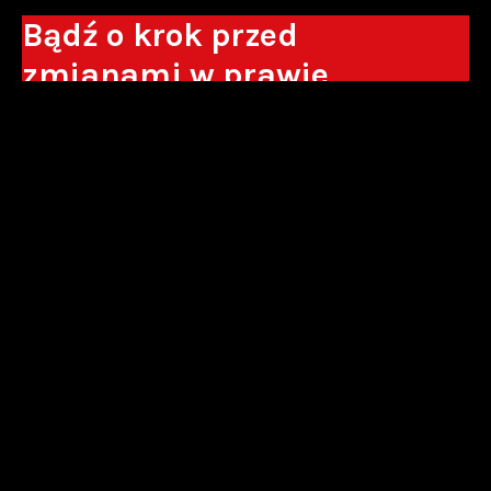
Bądź o krok przed
zmianami w prawie
Otrzymuj eksperckie analizy, komentarze
do nowych regulacji oraz wskazówki, które
pomogą Ci podejmować decyzje biznesowe.
Zapisz się*
*Zapisując się wyrażam zgodę na przetwarzanie moich danych
osobowych w postaci podawanego adresu e-mail przez Sowisło
Topolewski Kancelaria Adwokatów i Radców Prawnych S.K.A. w celu
otrzymywania informacji handlowych drogą elektroniczną oraz na
otrzymywanie drogą elektroniczną informacji handlowych o produktach i
usługach oferowanych przez Sowisło Topolewski Kancelaria Adwokatów i
Radców Prawnych S.K.A.
polityka prywatności
newsletter
alianse