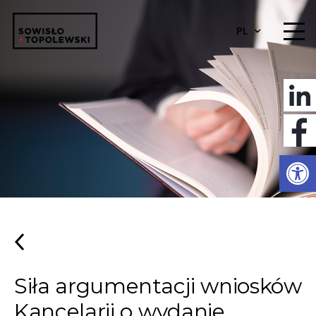
PL
Otwórz 
Siła argumentacji wniosków
Kancelarii o wydanie