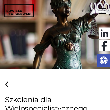
PL
Otwórz 
Szkolenia dla
Wielospecjalistycznego