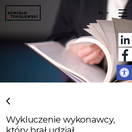
PL
Otwórz 
Wykluczenie wykonawcy,
który brał udział