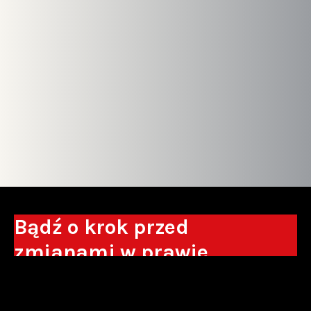
Bądź o krok przed
zmianami w prawie
Otrzymuj eksperckie analizy, komentarze
do nowych regulacji oraz wskazówki, które
pomogą Ci podejmować decyzje biznesowe.