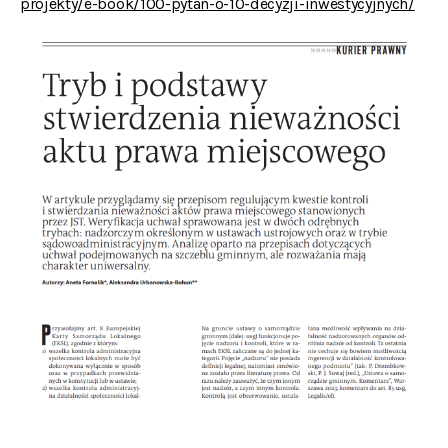
projekty/e-book/100-pytan-o-10-decyzji-inwestycyjnych/