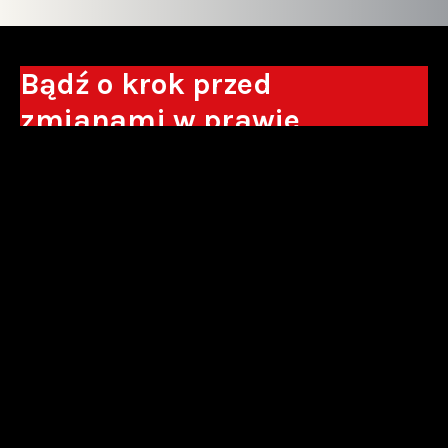
Bądź o krok przed
zmianami w prawie
Otrzymuj eksperckie analizy, komentarze
do nowych regulacji oraz wskazówki, które
pomogą Ci podejmować decyzje biznesowe.
Zapisz się*
*Zapisując się wyrażam zgodę na przetwarzanie moich danych
osobowych w postaci podawanego adresu e-mail przez Sowisło
Topolewski Kancelaria Adwokatów i Radców Prawnych S.K.A. w celu
otrzymywania informacji handlowych drogą elektroniczną oraz na
otrzymywanie drogą elektroniczną informacji handlowych o produktach i
usługach oferowanych przez Sowisło Topolewski Kancelaria Adwokatów i
Radców Prawnych S.K.A.
polityka prywatności
newsletter