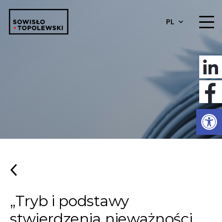
PL
Otwórz 
„Tryb i podstawy
stwierdzenia nieważności