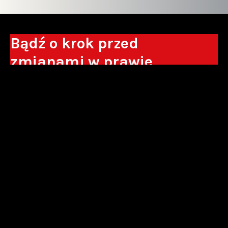
Bądź o krok przed
zmianami w prawie
Otrzymuj eksperckie analizy, komentarze
do nowych regulacji oraz wskazówki, które
pomogą Ci podejmować decyzje biznesowe.
Zapisz się*
*Zapisując się wyrażam zgodę na przetwarzanie moich danych
osobowych w postaci podawanego adresu e-mail przez Sowisło
Topolewski Kancelaria Adwokatów i Radców Prawnych S.K.A. w celu
otrzymywania informacji handlowych drogą elektroniczną oraz na
otrzymywanie drogą elektroniczną informacji handlowych o produktach i
usługach oferowanych przez Sowisło Topolewski Kancelaria Adwokatów i
Radców Prawnych S.K.A.
polityka prywatności
newsletter