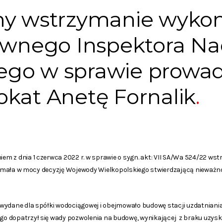
my wstrzymanie wyko
łównego Inspektora N
go w sprawie prowad
kat Anetę Fornalik
m z dnia 1 czerwca 2022 r. w sprawie o sygn. akt: VII SA/Wa 524/22 ws
trzymała w mocy decyzję Wojewody Wielkopolskiego stwierdzającą nieważ
wydane dla spółki wodociągowej i obejmowało budowę stacji uzdatniani
 dopatrzył się wady pozwolenia na budowę, wynikającej z braku uzysk