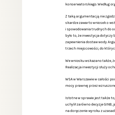
konserwatorskiego. Według org
Z taką argumentacją nie zgodz
skardze zawarto wniosek o wst
i spowodowania trudnych do odw
było to, że inwestycja dotyczy
zapewnienia dostaw wody. Arg
trzech miejscowości, do który
We wniosku wskazano także, że
Realizacja inwestycji służy o
WSA w Warszawie w całości pod
mocy prawnej przez wzruszone
Istotne w sprawie jest także t
uchylił zarówno decyzje GINB, 
na doręczenie wyroku z uzasad