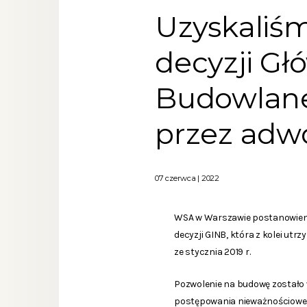
Uzyskaliś
decyzji G
Budowlane
przez adwo
07 czerwca | 2022
WSA w Warszawie postanowienie
decyzji GINB, która z kolei u
ze stycznia 2019 r.
Pozwolenie na budowę zostało 
postępowania nieważnościowego