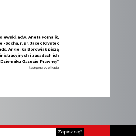
lewski, adw. Aneta Fornalik,
el-Socha, r. pr. Jacek Krystek
radc. Angelika Borowiak piszą
nistracyjnych i zasadach ich
„Dzienniku Gazecie Prawnej”
Następna publikacja
Zapisz się*