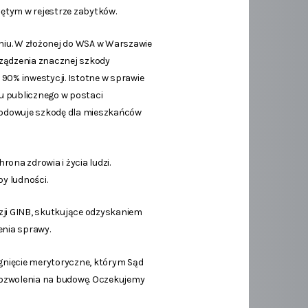
jętym w rejestrze zabytków.
niu. W złożonej do WSA w Warszawie
ządzenia znacznej szkody
90% inwestycji. Istotne w sprawie
lu publicznego w postaci
wodowuje szkodę dla mieszkańców
na zdrowia i życia ludzi.
y ludności.
zji GINB, skutkujące odzyskaniem
nia sprawy.
ygnięcie merytoryczne, którym Sąd
i pozwolenia na budowę. Oczekujemy