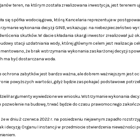
anów teren, na którym została zrealizowana inwestycja, jest terenem u
iła się spółka wodociągowa, którą Kancelaria reprezentuje w postępowa
rzymanie wykonania decyzji GINB, wskazując na niebezpieczeństwo wyr
rócenia skutków. W dacie składania skargi inwestor zrealizował już ok. 
 budowy stacji uzdatniania wody, której głównym celem jest realizacja ce
umentowano, że brak wstrzymania wykonania zaskarżonej decyzji spo
ch ma być dostarczana woda.
 ochrona zabytków jest bardzo ważna, ale dobrem ważniejszym jest ochro
chronie powyższych wartości, gdyż będzie zaspokajać podstawowe potrzeb
zielił argumenty wywiedzione we wniosku. Wstrzymanie wykonania decy
 pozwolenie na budowę, trwać będzie do czasu prawomocnego zakończe
o, że w dniu 2 czerwca 2022 r. na posiedzeniu niejawnym zapadło rozstrz
jak i decyzję Organu I instancji w przedmiocie stwierdzenia nieważnośc
nieniem.