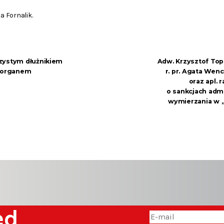
 Fornalik.
zystym dłużnikiem
Adw. Krzysztof Topo
z organem
r. pr. Agata Wenc
oraz apl. 
o sankcjach admi
wymierzania w 
zed