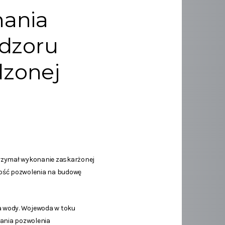
nania
adzoru
zonej
trzymał wykonanie zaskarżonej
ność pozwolenia na budowę
a wody. Wojewoda w toku
ania pozwolenia