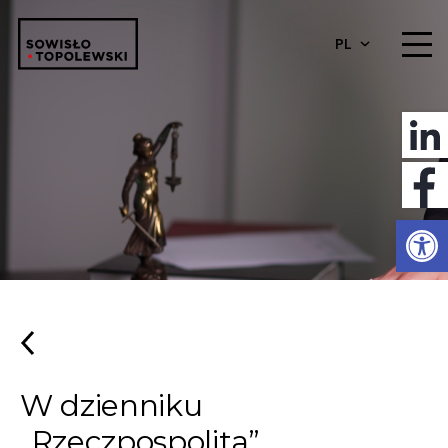
PL
Otwórz 
W dzienniku
„Rzeczpospolita”