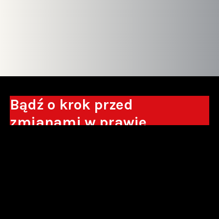
Bądź o krok przed
zmianami w prawie
Otrzymuj eksperckie analizy, komentarze
do nowych regulacji oraz wskazówki, które
pomogą Ci podejmować decyzje biznesowe.
Zapisz się*
*Zapisując się wyrażam zgodę na przetwarzanie moich danych
osobowych w postaci podawanego adresu e-mail przez Sowisło
Topolewski Kancelaria Adwokatów i Radców Prawnych S.K.A. w celu