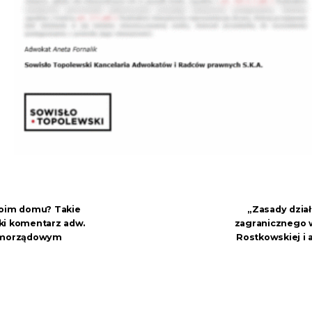
woim domu? Takie
„Zasady dział
ki komentarz adw.
zagranicznego w P
Samorządowym
Rostkowskiej i a