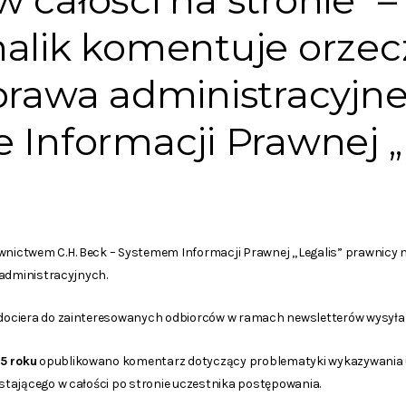
 całości na stronie” –
nalik komentuje orzec
prawa administracyjn
 Informacji Prawnej „
ictwem C.H. Beck – Systemem Informacji Prawnej „Legalis” prawnicy n
 administracyjnych.
ociera do zainteresowanych odbiorców w ramach newsletterów wysył
5 roku
opublikowano komentarz dotyczący problematyki wykazywania u
tającego w całości po stronie uczestnika postępowania.