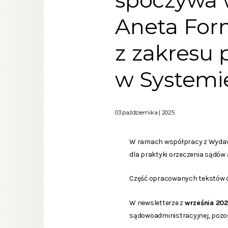
spoczywa w
Aneta For
z zakresu 
w Systemie
03 października | 2025
W ramach współpracy z Wydawn
dla praktyki orzeczenia sądów
Część opracowanych tekstów d
W newsletterze z
września 202
sądowoadministracyjnej, pozos