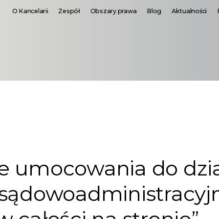
O Kancelarii
Zespół
Obszary prawa
Blog
Aktualności
e umocowania do dzia
 sądowoadministracyj