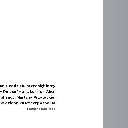
ania oddziału przedsiębiorcy
olsce” – artykuł r. pr. Alicji
pl. radc. Martyny Przytockiej
w dzienniku Rzeczpospolita
Następna publikacja