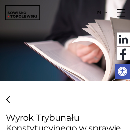
PL
Otwórz 
Wyrok Trybunału
Konstytucyjnego w sprawie