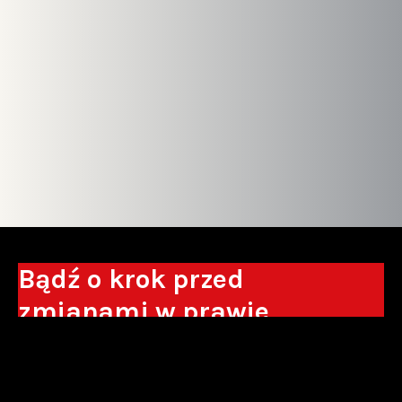
Bądź o krok przed
zmianami w prawie
Otrzymuj eksperckie analizy, komentarze
do nowych regulacji oraz wskazówki, które
pomogą Ci podejmować decyzje biznesowe.