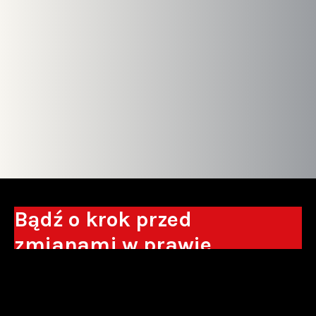
Bądź o krok przed
zmianami w prawie
Otrzymuj eksperckie analizy, komentarze
do nowych regulacji oraz wskazówki, które
pomogą Ci podejmować decyzje biznesowe.