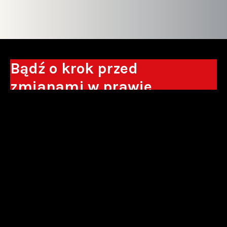
Bądź o krok przed
zmianami w prawie
Otrzymuj eksperckie analizy, komentarze
do nowych regulacji oraz wskazówki, które
pomogą Ci podejmować decyzje biznesowe.
Zapisz się*
*Zapisując się wyrażam zgodę na przetwarzanie moich danych
osobowych w postaci podawanego adresu e-mail przez Sowisło
Topolewski Kancelaria Adwokatów i Radców Prawnych S.K.A. w celu
otrzymywania informacji handlowych drogą elektroniczną oraz na
otrzymywanie drogą elektroniczną informacji handlowych o produktach i
usługach oferowanych przez Sowisło Topolewski Kancelaria Adwokatów i
Radców Prawnych S.K.A.
polityka prywatności