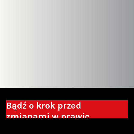
Bądź o krok przed
zmianami w prawie
Otrzymuj eksperckie analizy, komentarze