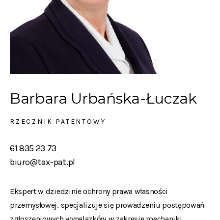
Barbara Urbańska-Łuczak
RZECZNIK PATENTOWY
61 835 23 73
biuro@tax-pat.pl
Ekspert w dziedzinie ochrony prawa własności
przemysłowej, specjalizuje się prowadzeniu postępowań
zgłoszeniowych wynalazków w zakresie mechaniki