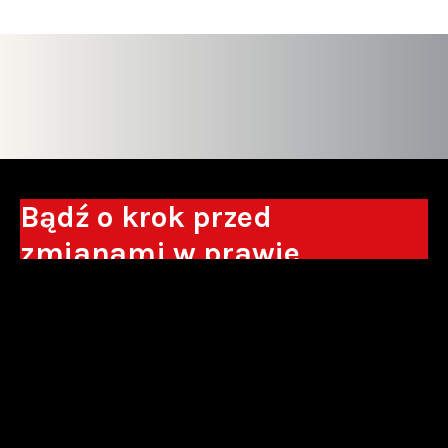
Bądź o krok przed
zmianami w prawie
Otrzymuj eksperckie analizy, komentarze
do nowych regulacji oraz wskazówki, które
pomogą Ci podejmować decyzje biznesowe.
Zapisz się*
*Zapisując się wyrażam zgodę na przetwarzanie moich danych
osobowych w postaci podawanego adresu e-mail przez Sowisło
Topolewski Kancelaria Adwokatów i Radców Prawnych S.K.A. w celu